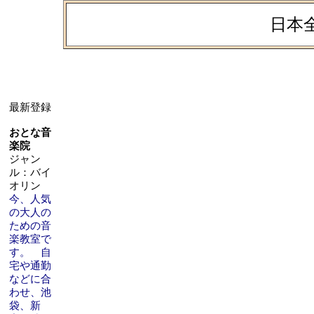
日本
最新登録
おとな音
楽院
ジャン
ル：バイ
オリン
今、人気
の大人の
ための音
楽教室で
す。 自
宅や通勤
などに合
わせ、池
袋、新