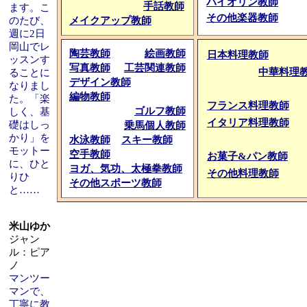
バイオリン教師
手話教師
ます。こ
その他楽器教師
のたび、
メイクアップ教師
週に2日
岡山でレ
陶芸教師
絵画教師
日本料理教師
ッスンす
写真教師
工芸関連教師
中華料理
ることに
デザイン教師
なりまし
編物教師
た。「楽
フランス料理教師
ゴルフ教師
しく、基
イタリア料理教師
礎はしっ
乗馬個人教師
かり」を
水泳教師
スキー教師
モットー
空手教師
お菓子&パン教師
に、ひと
ヨガ、気功、太極拳教師
その他料理教師
りひ
その他スポーツ教師
と……
米山ゆか
ジャン
ル：ピア
ノ
マンツー
マンで、
丁寧に教