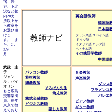
宿、渋
谷、下北
沢など都
内20カ
英会話教師
所以上か
韓国語
ら教室を
日本語
お選び頂
けま
教師ナビ
フランス語
スペイン語
す。 ま
ドイツ語
イタリア語
ロシア語
た、2，
ベトナム語
3か
その他語学教師
月……
中国語
武政 圭
子
パソコン教師
音楽教師
ジャン
将棋教師
声楽教師
ル：バイ
囲碁教師
ダンス
オリン
そろばん先生
フラメンコ
もと広島
幼児教師
バレエ
交響楽団
株式金融教師
員。長年
ピアノ教師
ビジネス教師
東京で教
ギター教師
話し方教師
えており